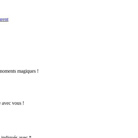
urent
s moments magiques !
e avec vous !
t indiqués avec
*