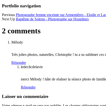
Portfolio navigation
Previous
Photographe femme enceinte sur Armentières - Elodie et La
Next Up
Baptême de Solenn - Photographe sur Houplines
2 comments
Mélody
7 avril 2015
Très jolies photos, naturelles, Christophe ! tu a su sublimer ce
Répondre
ledeclicdelavie
7 avril 2015
merci Mélody ! hâte de réaliser la séance photo de famill
Répondre
Laisser un commentaire
Votre adresse e-mail ne sera pas publiée.
Les champs obligatoires son